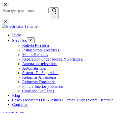
Saltar
al
contenido
Sin
resultados
Inicio
Servicios
Boletin Electrico
Instalaciones Electricas.
Manos Remotas
Reparacion Ordenadores, Y Portatiles.
Antenas de television.
Automatismos.
Sistema De Seguridad.
Reformas Albañileria
Reformas Fontaneria
Pintura Interior y Exterior
Cableado De Redes.
Blog
Casos Frecuentes De Nuestros Clientes. Dudas Sobre Electrici
Contactar