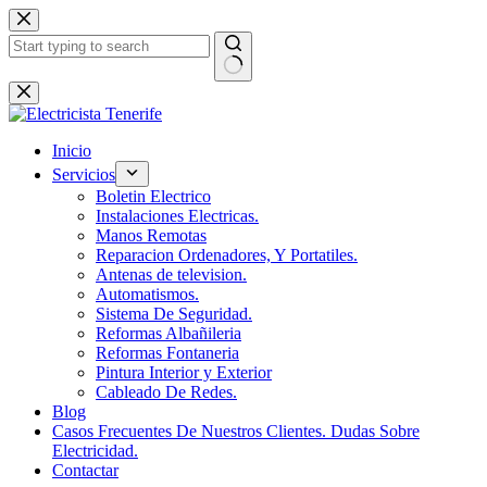
Saltar
al
contenido
Sin
resultados
Inicio
Servicios
Boletin Electrico
Instalaciones Electricas.
Manos Remotas
Reparacion Ordenadores, Y Portatiles.
Antenas de television.
Automatismos.
Sistema De Seguridad.
Reformas Albañileria
Reformas Fontaneria
Pintura Interior y Exterior
Cableado De Redes.
Blog
Casos Frecuentes De Nuestros Clientes. Dudas Sobre
Electricidad.
Contactar